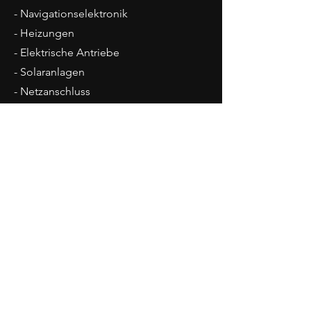
- Navigationselektronik
- Heizungen
- Elektrische Antriebe
- Solaranlagen
- Netzanschluss
Kontaktieren Sie uns
Z.A. Courtes Parties A2
1588 Cudrefin
Tel.
+41 31 944 42 49
mail@boot-elektrik.ch
Impressum
Datenschutz
AGB
© 2025 Lucek Gmbh