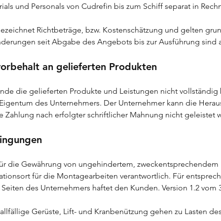
als und Personals von Cudrefin bis zum Schiff separat in Rechn
ezeichnet Richtbeträge, bzw. Kostenschätzung und gelten grund
änderungen seit Abgabe des Angebots bis zur Ausführung sind a
orbehalt an gelieferten Produkten
nde die gelieferten Produkte und Leistungen nicht vollständig 
m Eigentum des Unternehmers. Der Unternehmer kann die Herau
 Zahlung nach erfolgter schriftlicher Mahnung nicht geleistet w
dingungen
t für die Gewährung von ungehindertem, zweckentsprechendem 
ationsort für die Montagearbeiten verantwortlich. Für entspr
Seiten des Unternehmers haftet den Kunden. Version 1.2 vom 3
 allfällige Gerüste, Lift- und Kranbenützung gehen zu Lasten d