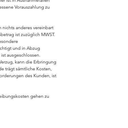
er ist in Ausnahmefällen
essene Vorauszahlung zu
h nichts anderes vereinbart
sbetrag ist zuzüglich MWST.
besondere
chtigt und in Abzug
ist ausgeschlossen.
 Verzug, kann die Erbringung
 trägt sämtliche Kosten,
forderungen des Kunden, ist
etreibungskosten gehen zu