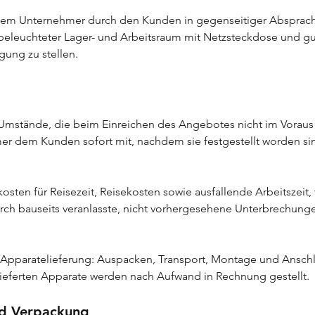
t dem Unternehmer durch den Kunden in gegenseitiger Absprache
 beleuchteter Lager- und Arbeitsraum mit Netzsteckdose und g
gung zu stellen.
 Umstände, die beim Einreichen des Angebotes nicht im Vorau
mer dem Kunden sofort mit, nachdem sie festgestellt worden si
rkosten für Reisezeit, Reisekosten sowie ausfallende Arbeitszeit,
rch bauseits veranlasste, nicht vorhergesehene Unterbrechunge
 Apparatelieferung: Auspacken, Transport, Montage und Anschlu
eferten Apparate werden nach Aufwand in Rechnung gestellt.
nd Verpackung