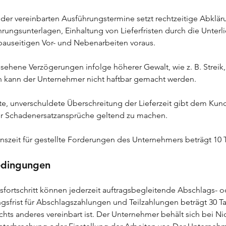
g der vereinbarten Ausführungstermine setzt rechtzeitige Abkl
rungsunterlagen, Einhaltung von Lieferfristen durch die Unterli
 bauseitigen Vor- und Nebenarbeiten voraus.
esehene Verzögerungen infolge höherer Gewalt, wie z. B. Strei
n kann der Unternehmer nicht haftbar gemacht werden.
te, unverschuldete Überschreitung der Lieferzeit gibt dem Kun
er Schadenersatzansprüche geltend zu machen.
onszeit für gestellte Forderungen des Unternehmers beträgt 10 
edingungen
tsfortschritt können jederzeit auftragsbegleitende Abschlags- o
gsfrist für Abschlagszahlungen und Teilzahlungen beträgt 30 
nichts anderes vereinbart ist. Der Unternehmer behält sich bei Ni